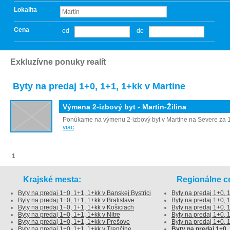
Lokalita
Cena
od
do
Exkluzívne ponuky realít
Byty na predaj 1+0, 1+1, 1+kk v Martine
Výmena 2-izbový byt - Martin-Žilina
Ponúkame na výmenu 2-izbový byt v Martine na Severe za 1-i
viac
1
Krajské mesta:
Regionálne ce
Byty na predaj 1+0, 1+1, 1+kk v Banskej Bystrici
Byty na predaj 1+0, 1
Byty na predaj 1+0, 1+1, 1+kk v Bratislave
Byty na predaj 1+0, 
Byty na predaj 1+0, 1+1, 1+kk v Košiciach
Byty na predaj 1+0,
Byty na predaj 1+0, 1+1, 1+kk v Nitre
Byty na predaj 1+0,
Byty na predaj 1+0, 1+1, 1+kk v Prešove
Byty na predaj 1+0, 
Byty na predaj 1+0, 1+1, 1+kk v Trenčíne
Byty na predaj 1+0,