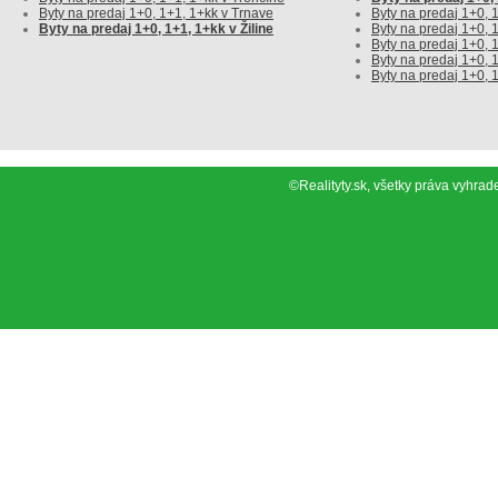
Byty na predaj 1+0, 1+1, 1+kk v Trnave
Byty na predaj 1+0,
Byty na predaj 1+0, 1+1, 1+kk v Žiline
Byty na predaj 1+0,
Byty na predaj 1+0, 
Byty na predaj 1+0, 
Byty na predaj 1+0, 1
©Realityty.sk, všetky práva vyh