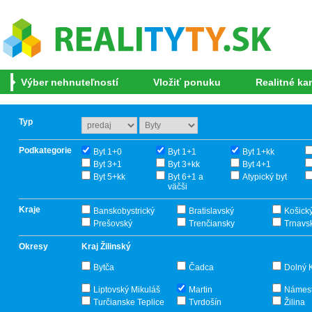
Výber nehnuteľností
Vložiť ponuku
Realitné ka
Typ
Podkategorie
Byt 1+0
Byt 1+1
Byt 1+kk
Byt 3+1
Byt 3+kk
Byt 4+1
Byt 5+kk
Byt 6+1 a
Atypický byt
väčši
Kraje
Banskobystrický
Bratislavský
Košick
Prešovský
Trenčiansky
Trnavs
Okresy
Kraj Žilinský
Bytča
Čadca
Dolný 
Liptovský Mikuláš
Martin
Námes
Turčianske Teplice
Tvrdošín
Žilina