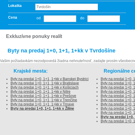
Lokalita
Cena
od
do
Exkluzívne ponuky realít
Byty na predaj 1+0, 1+1, 1+kk v Tvrdošíne
Vašim požiadavkám nezodpovedá žiadna nehnuteľnosť, zadajte prosím všeobecne
Krajské mesta:
Regionálne ce
Byty na predaj 1+0, 1+1, 1+kk v Banskej Bystrici
Byty na predaj 1+0, 1
Byty na predaj 1+0, 1+1, 1+kk v Bratislave
Byty na predaj 1+0, 
Byty na predaj 1+0, 1+1, 1+kk v Košiciach
Byty na predaj 1+0,
Byty na predaj 1+0, 1+1, 1+kk v Nitre
Byty na predaj 1+0,
Byty na predaj 1+0, 1+1, 1+kk v Prešove
Byty na predaj 1+0, 
Byty na predaj 1+0, 1+1, 1+kk v Trenčíne
Byty na predaj 1+0, 
Byty na predaj 1+0, 1+1, 1+kk v Trnave
Byty na predaj 1+0,
Byty na predaj 1+0, 1+1, 1+kk v Žiline
Byty na predaj 1+0,
Byty na predaj 1+0, 
Byty na predaj 1+0,
Byty na predaj 1+0, 1