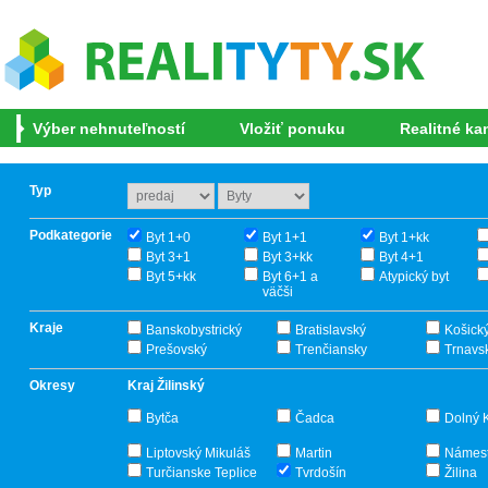
Výber nehnuteľností
Vložiť ponuku
Realitné ka
Typ
Podkategorie
Byt 1+0
Byt 1+1
Byt 1+kk
Byt 3+1
Byt 3+kk
Byt 4+1
Byt 5+kk
Byt 6+1 a
Atypický byt
väčši
Kraje
Banskobystrický
Bratislavský
Košick
Prešovský
Trenčiansky
Trnavs
Okresy
Kraj Žilinský
Bytča
Čadca
Dolný 
Liptovský Mikuláš
Martin
Námes
Turčianske Teplice
Tvrdošín
Žilina