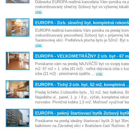
Dúbravka EUROPA realitná kancelária Vám ponúka na p
zrekonštruovaný slnečný 2izbový byt vo výbornej lokal
viac
EUROPA - 2izb. slnečný byt, kompletná rekonš
EUROPA realitná kancelária Vám ponúka na predaj kom
zrekonštruovaný presvetlený 2izbový byt v príjemnej lo
Saratovskej ulici. Podlahová plocha bytu je 52m2. Byt
viac
EUROPA - VEĽKOMETRÁŽNY 2 izb. byt - 67 m
Ponúkame vám na predaj NAJVÄČŠÍ byt vo svojej kategó
m2: 67 m2 = 1. izba (41 m2) - veľká obývacia izba s 
izba (21 m2) - priestranná spálňa …
viac
EUROPA - Tichý 2-izb. byt, 52 m2, kompletná 
Predaj tichého 2-izbového bytu , 51 m2, bez balkóna, B
Nejedlého ul., panel, 1. p. / 8 p., výťah, kompletná reko
rozvodov. Pivničná kobka 1,5 m2. Možnosť využívať b
EUROPA - pekný štartiovací bytík 2izbový byt
Ponúkame na predaj ideálny štartovací bytík 2i byt 35
balkónom na Závodnej ulici v Bratislave časť Ružinov.