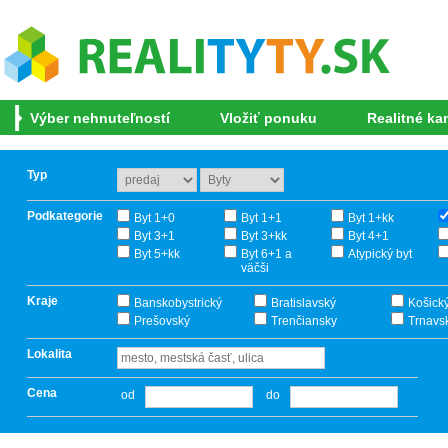
Výber nehnuteľností
Vložiť ponuku
Realitné ka
Typ
Podkategorie
Byt 1+0
Byt 1+1
Byt 1+kk
Byt 3+1
Byt 3+kk
Byt 4+1
Byt 5+kk
Byt 6+1 a
Atypický byt
väčši
Kraje
Banskobystrický
Bratislavský
Košick
Prešovský
Trenčiansky
Trnavs
Lokalita
Cena
od
do