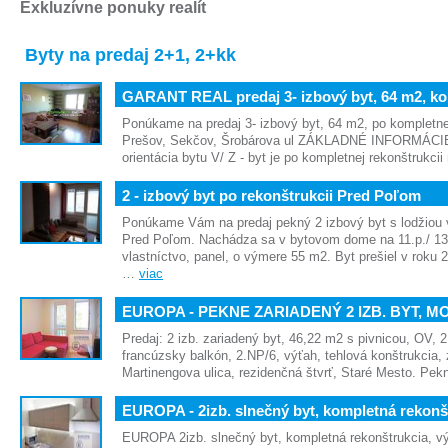
Exkluzívne ponuky realít
Byty na predaj 2+1, 2+kk
GARANT REAL predaj 3- izbový byt, 64 m2, k
Ponúkame na predaj 3- izbový byt, 64 m2, po kompletnej
Prešov, Sekčov, Šrobárova ul ZÁKLADNÉ INFORMÁCIE: 
orientácia bytu V/ Z - byt je po kompletnej rekonštrukci
2 - izbový byt po rekonštrukcii Pred Poľom
Ponúkame Vám na predaj pekný 2 izbový byt s lodžiou 
Pred Poľom. Nachádza sa v bytovom dome na 11.p./ 13
vlastníctvo, panel, o výmere 55 m2. Byt prešiel v roku 
…
viac
EUROPA - PEKNE ZARIADENÝ 2 IZB. BYT, 
Predaj: 2 izb. zariadený byt, 46,22 m2 s pivnicou, OV, 
francúzsky balkón, 2.NP/6, výťah, tehlová konštrukcia, 
Martinengova ulica, rezidenčná štvrť, Staré Mesto. Pe
EUROPA - 2izb. slnečný byt, kompletná rekonš
EUROPA 2izb. slnečný byt, kompletná rekonštrukcia, výb