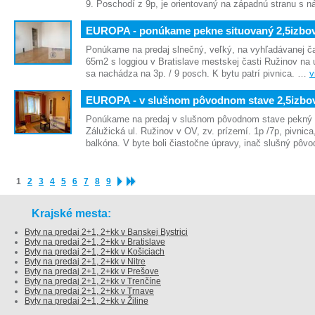
9. Poschodí z 9p, je orientovaný na západnú stranu s
EUROPA - ponúkame pekne situovaný 2,5izbo
Ponúkame na predaj slnečný, veľký, na vyhľadávanej ča
65m2 s loggiou v Bratislave mestskej časti Ružinov na u
sa nachádza na 3p. / 9 posch. K bytu patrí pivnica. …
v
EUROPA - v slušnom pôvodnom stave 2,5izbo
Ponúkame na predaj v slušnom pôvodnom stave pekný 2
Zálužická ul. Ružinov v OV, zv. prízemí. 1p /7p, pivnica
balkóna. V byte boli čiastočne úpravy, inač slušný pô
1
2
3
4
5
6
7
8
9
Krajské mesta:
Byty na predaj 2+1, 2+kk v Banskej Bystrici
Byty na predaj 2+1, 2+kk v Bratislave
Byty na predaj 2+1, 2+kk v Košiciach
Byty na predaj 2+1, 2+kk v Nitre
Byty na predaj 2+1, 2+kk v Prešove
Byty na predaj 2+1, 2+kk v Trenčíne
Byty na predaj 2+1, 2+kk v Trnave
Byty na predaj 2+1, 2+kk v Žiline