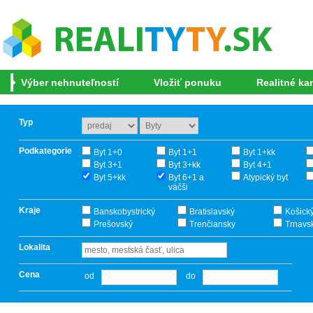
Výber nehnuteľností
Vložiť ponuku
Realitné ka
Typ
Podkategorie
Byt 1+0
Byt 1+1
Byt 1+kk
Byt 3+1
Byt 3+kk
Byt 4+1
Byt 5+kk
Byt 6+1 a
Atypický byt
väčši
Kraje
Banskobystrický
Bratislavský
Košick
Prešovský
Trenčiansky
Trnavs
Lokalita
Cena
od
do