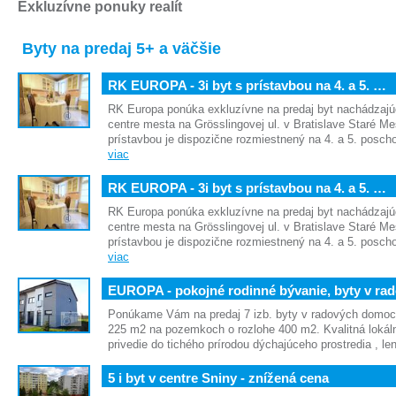
Exkluzívne ponuky realít
Byty na predaj 5+ a väčšie
RK EUROPA - 3i byt s prístavbou na 4. a 5. …
RK Europa ponúka exkluzívne na predaj byt nachádzajú
centre mesta na Grösslingovej ul. v Bratislave Staré Me
prístavbou je dispozične rozmiestnený na 4. a 5. posch
viac
RK EUROPA - 3i byt s prístavbou na 4. a 5. …
RK Europa ponúka exkluzívne na predaj byt nachádzajú
centre mesta na Grösslingovej ul. v Bratislave Staré Me
prístavbou je dispozične rozmiestnený na 4. a 5. posch
viac
EUROPA - pokojné rodinné bývanie, byty v ra
Ponúkame Vám na predaj 7 izb. byty v radových domoc
225 m2 na pozemkoch o rozlohe 400 m2. Kvalitná loká
privedie do tichého prírodou dýchajúceho prostredia , l
5 i byt v centre Sniny - znížená cena