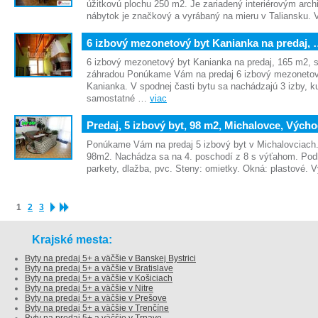
úžitkovú plochu 250 m2. Je zariadený interiérovým arch
nábytok je značkový a vyrábaný na mieru v Taliansku.
6 izbový mezonetový byt Kanianka na predaj,
6 izbový mezonetový byt Kanianka na predaj, 165 m2, 
záhradou Ponúkame Vám na predaj 6 izbový mezonetový
Kanianka. V spodnej časti bytu sa nachádzajú 3 izby, k
samostatné …
viac
Predaj, 5 izbový byt, 98 m2, Michalovce, Vých
Ponúkame Vám na predaj 5 izbový byt v Michalovciach.
98m2. Nachádza sa na 4. poschodí z 8 s výťahom. Podl
parkety, dlažba, pvc. Steny: omietky. Okná: plastové.
1
2
3
Krajské mesta:
Byty na predaj 5+ a väčšie v Banskej Bystrici
Byty na predaj 5+ a väčšie v Bratislave
Byty na predaj 5+ a väčšie v Košiciach
Byty na predaj 5+ a väčšie v Nitre
Byty na predaj 5+ a väčšie v Prešove
Byty na predaj 5+ a väčšie v Trenčíne