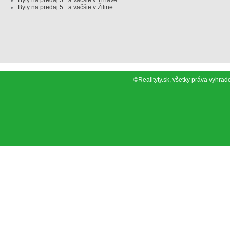
Byty na predaj 5+ a väčšie v Trnave
Byty na predaj 5+ a väčšie v Žiline
©Realityty.sk, všetky práva vyh