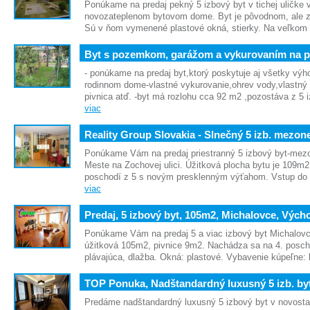
Ponúkame na predaj pekný 5 izbový byt v tichej uličke v
novozateplenom bytovom dome. Byt je pôvodnom, ale 
Sú v ňom vymenené plastové okná, stierky. Na veľko
Byt s pozemkom, garážom a vykurovaním na pr
- ponúkame na predaj byt,ktorý poskytuje aj všetky výh
rodinnom dome-vlastné vykurovanie,ohrev vody,vlastný 
pivnica atď. -byt má rozlohu cca 92 m2 ,pozostáva z 5 
viac
Reality Group Slovakia - Slnečný 5 izb. mezon
Ponúkame Vám na predaj priestranný 5 izbový byt-mez
Meste na Zochovej ulici. Úžitková plocha bytu je 109m
poschodí z 5 s novým presklenným výťahom. Vstup d
viac
Predaj, 5 izbový byt, 105m2, Michalovce, Vých
Ponúkame Vám na predaj 5 a viac izbový byt Michalovc
úžitková 105m2, pivnice 9m2. Nachádza sa na 4. posch
plávajúca, dlažba. Okná: plastové. Vybavenie kúpeľne:
TOP Ponuka, Nadštandardný luxusný 5 izb. by
Predáme nadštandardný luxusný 5 izbový byt v novost