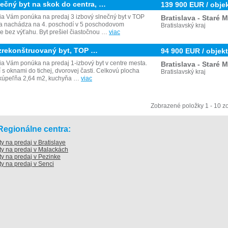
ečný byt na skok do centra, …
139 900 EUR / obje
ia Vám ponúka na predaj 3 izbový slnečný byt v TOP
Bratislava - Staré 
 sa nachádza na 4. poschodí v 5 poschodovom
Bratislavský kraj
 bez výťahu. Byt prešiel čiastočnou …
viac
 zrekonštruovaný byt, TOP …
94 900 EUR / objekt
a Vám ponúka na predaj 1-izbový byt v centre mesta.
Bratislava - Staré 
í s oknami do tichej, dvorovej časti. Celkovú plocha
Bratislavský kraj
 kúpeľňa 2,64 m2, kuchyňa …
viac
Zobrazené položky 1 - 10 z
Regionálne centra:
ty na predaj v Bratislave
ty na predaj v Malackách
ty na predaj v Pezinke
ty na predaj v Senci