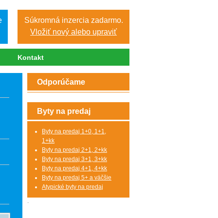
e
Súkromná inzercia zadarmo.
Vložiť nový alebo upraviť
Kontakt
Odporúčame
Byty na predaj
Byty na predaj 1+0, 1+1,
1+kk
Byty na predaj 2+1, 2+kk
Byty na predaj 3+1, 3+kk
Byty na predaj 4+1, 4+kk
Byty na predaj 5+ a väčšie
Atypické byty na predaj
.