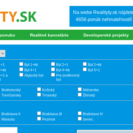
Na webe Realityty.sk nájdet
4656 ponúk nehnuteľností!
 ponuku
Realitné kancelárie
Developerské projekty
1+1
Byt 1+kk
Byt 2+1
Byt 2+kk
3+kk
Byt 4+1
Byt 4+kk
Byt 5+1
6+1 a
Atypický byt
Pre podkrovný
i
byt
Bratislavský
Košický
Nitriansky
Trenčiansky
Trnavský
Žilinský
Bratislava II
Bratislava III
Bratislava IV
Malacky
Pezinok
Senec