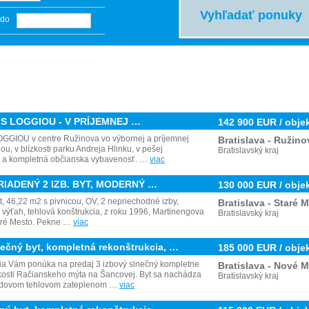
do
T S LOGGIOU - V PRÍJEMNEJ …
142 900 EUR / obje
GIOU v centre Ružinova vo výbornej a príjemnej
Bratislava - Ružino
ou, v blízkosti parku Andreja Hlinku, v pešej
Bratislavský kraj
D a kompletná občianska vybavenosť. …
viac
RIADENÝ 2 IZB. BYT, MODERNÝ …
130 000 EUR / obje
yt, 46,22 m2 s pivnicou, OV, 2 nepriechodné izby,
Bratislava - Staré 
 výťah, tehlová konštrukcia, z roku 1996, Martinengova
Bratislavský kraj
Staré Mesto. Pekne …
viac
ečný byt, kompletná rekonštrukcia, …
185 000 EUR / obje
ia Vám ponúka na predaj 3 izbový slnečný kompletne
Bratislava - Nové 
zkosti Račianskeho mýta na Šancovej. Byt sa nachádza
Bratislavský kraj
hodovom tehlovom zateplenom …
viac