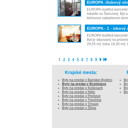
EUROPA -3izbový sln
EUROPA realitná kancelár
lokalite na Šancovej. Byt
tehlovom zateplenom dome
EUROPA - 1 - izbový
EUROPA realitná kancelári
Byt je situovaný na prízem
29,55 m2 (izba 19,30 m2,
1
2
3
4
5
6
7
8
9
Krajské mesta:
Byty na predaj v Banskej Bystrici
By
Byty na predaj v Bratislave
By
Byty na predaj v Košiciach
By
Byty na predaj v Nitre
By
Byty na predaj v Prešove
Byty na predaj v Trenčíne
Byty na predaj v Trnave
Byty na predaj v Žiline