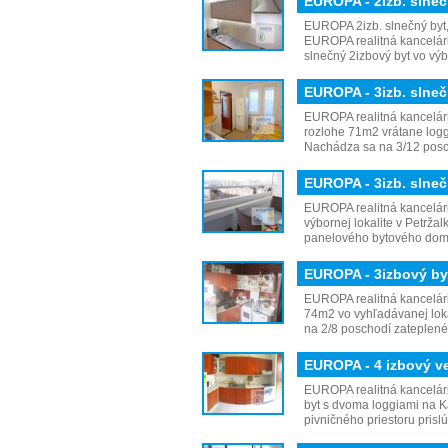
EUROPA - 2izb. slneč
EUROPA 2izb. slnečný byt,
EUROPA realitná kancelár
slnečný 2izbový byt vo vý
EUROPA - 3izb. slneč
EUROPA realitná kancelári
rozlohe 71m2 vrátane loggie
Nachádza sa na 3/12 pos
EUROPA - 3izb. slneč
EUROPA realitná kancelári
výbornej lokalite v Petrža
panelového bytového dom
EUROPA - 3izbový byt
EUROPA realitná kancelár
74m2 vo vyhľadávanej loka
na 2/8 poschodí zateplen
EUROPA - 4 izbový ve
EUROPA realitná kancelári
byt s dvoma loggiami na Ka
pivničného priestoru pris