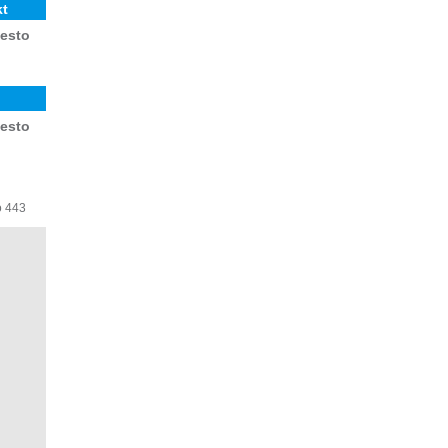
kt
Mesto
Mesto
o 443