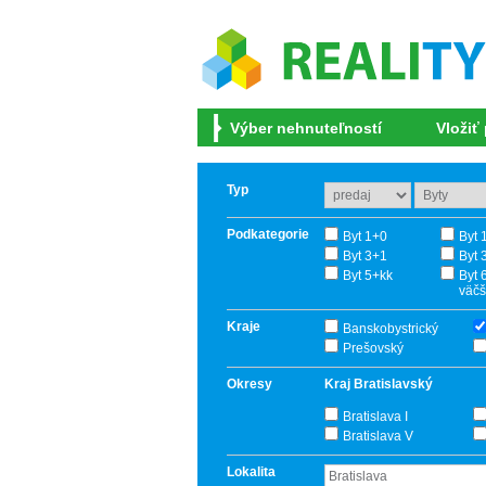
Výber nehnuteľností
Vložiť
Typ
Podkategorie
Byt 1+0
Byt 
Byt 3+1
Byt 
Byt 5+kk
Byt 
väčš
Kraje
Banskobystrický
Prešovský
Okresy
Kraj Bratislavský
Bratislava I
Bratislava V
Lokalita