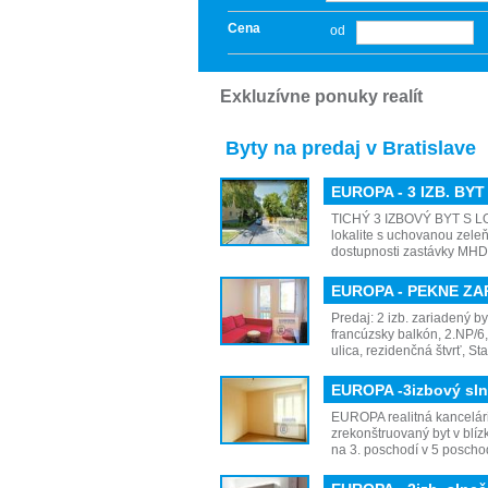
Cena
od
Exkluzívne ponuky realít
Byty na predaj v Bratislave
EUROPA - 3 IZB. BY
TICHÝ 3 IZBOVÝ BYT S LOG
lokalite s uchovanou zeleň
dostupnosti zastávky MH
EUROPA - PEKNE ZA
Predaj: 2 izb. zariadený b
francúzsky balkón, 2.NP/6,
ulica, rezidenčná štvrť, 
EUROPA -3izbový sln
EUROPA realitná kancelár
zrekonštruovaný byt v blí
na 3. poschodí v 5 posc