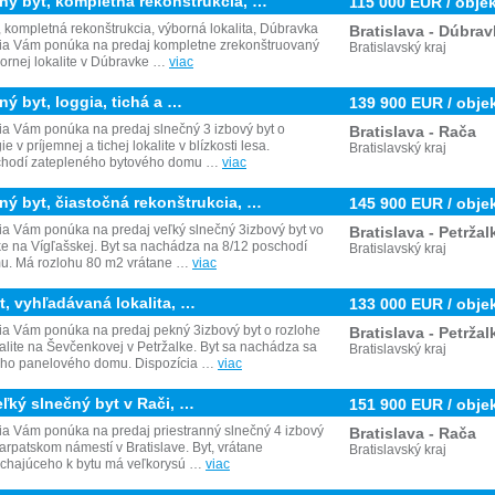
ný byt, kompletná rekonštrukcia, …
115 000 EUR / obje
 kompletná rekonštrukcia, výborná lokalita, Dúbravka
Bratislava - Dúbra
ia Vám ponúka na predaj kompletne zrekonštruovaný
Bratislavský kraj
bornej lokalite v Dúbravke …
viac
ný byt, loggia, tichá a …
139 900 EUR / obje
a Vám ponúka na predaj slnečný 3 izbový byt o
Bratislava - Rača
 v príjemnej a tichej lokalite v blízkosti lesa.
Bratislavský kraj
chodí zatepleného bytového domu …
viac
ný byt, čiastočná rekonštrukcia, …
145 900 EUR / obje
a Vám ponúka na predaj veľký slnečný 3izbový byt vo
Bratislava - Petržal
lke na Vígľašskej. Byt sa nachádza na 8/12 poschodí
Bratislavský kraj
u. Má rozlohu 80 m2 vrátane …
viac
, vyhľadávaná lokalita, …
133 000 EUR / obje
ia Vám ponúka na predaj pekný 3izbový byt o rozlohe
Bratislava - Petržal
lite na Ševčenkovej v Petržalke. Byt sa nachádza sa
Bratislavský kraj
ého panelového domu. Dispozícia …
viac
ľký slnečný byt v Rači, …
151 900 EUR / obje
a Vám ponúka na predaj priestranný slnečný 4 izbový
Bratislava - Rača
rpatskom námestí v Bratislave. Byt, vrátane
Bratislavský kraj
lúchajúceho k bytu má veľkorysú …
viac