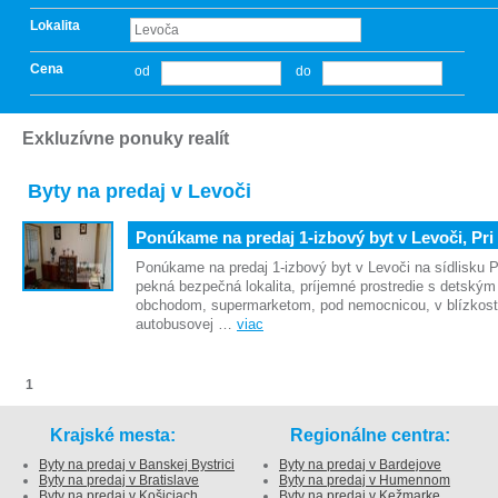
Lokalita
Cena
od
do
Exkluzívne ponuky realít
Byty na predaj v Levoči
Ponúkame na predaj 1-izbový byt v Levoči, Pri
Ponúkame na predaj 1-izbový byt v Levoči na sídlisku Pr
pekná bezpečná lokalita, príjemné prostredie s detským
obchodom, supermarketom, pod nemocnicou, v blízkosti
autobusovej …
viac
1
Krajské mesta:
Regionálne centra:
Byty na predaj v Banskej Bystrici
Byty na predaj v Bardejove
Byty na predaj v Bratislave
Byty na predaj v Humennom
Byty na predaj v Košiciach
Byty na predaj v Kežmarke