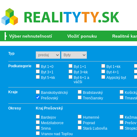
Výber nehnuteľností
Vložiť ponuku
Realitné ka
Typ
Podkategorie
Byt 1+0
Byt 1+1
Byt 1+kk
Byt 3+1
Byt 3+kk
Byt 4+1
Byt 5+kk
Byt 6+1 a
Atypický byt
väčši
Kraje
Banskobystrický
Bratislavský
Košick
Prešovský
Trenčiansky
Trnavs
Okresy
Kraj Prešovský
Bardejov
Humenné
Kežma
Medzilaborce
Poprad
Prešov
Snina
Stará Ľubovňa
Stropk
Vranov nad Topľou