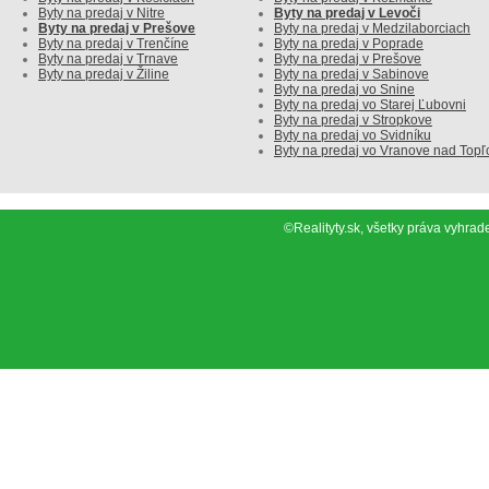
Byty na predaj v Nitre
Byty na predaj v Levoči
Byty na predaj v Prešove
Byty na predaj v Medzilaborciach
Byty na predaj v Trenčíne
Byty na predaj v Poprade
Byty na predaj v Trnave
Byty na predaj v Prešove
Byty na predaj v Žiline
Byty na predaj v Sabinove
Byty na predaj vo Snine
Byty na predaj vo Starej Ľubovni
Byty na predaj v Stropkove
Byty na predaj vo Svidníku
Byty na predaj vo Vranove nad Topľ
©Realityty.sk, všetky práva vyh