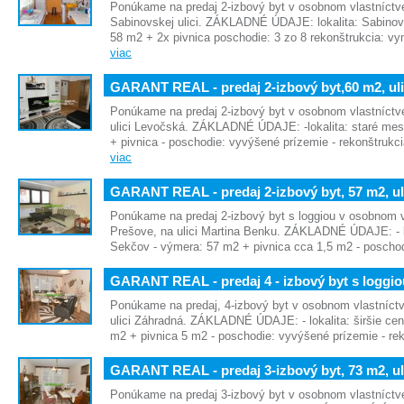
Ponúkame na predaj 2-izbový byt v osobnom vlastníctv
Sabinovskej ulici. ZÁKLADNÉ ÚDAJE: lokalita: Sabinov
58 m2 + 2x pivnica poschodie: 3 zo 8 rekonštrukcia: 
viac
GARANT REAL - predaj 2-izbový byt,60 m2, ul
Ponúkame na predaj 2-izbový byt v osobnom vlastníctv
ulici Levočská. ZÁKLADNÉ ÚDAJE: -lokalita: staré mes
+ pivnica - poschodie: vyvýšené prízemie - rekonštruk
viac
GARANT REAL - predaj 2-izbový byt, 57 m2, u
Ponúkame na predaj 2-izbový byt s loggiou v osobnom v
Prešove, na ulici Martina Benku. ZÁKLADNÉ ÚDAJE: - lo
Sekčov - výmera: 57 m2 + pivnica cca 1,5 m2 - poscho
GARANT REAL - predaj 4 - izbový byt s loggi
Ponúkame na predaj, 4-izbový byt v osobnom vlastníctv
ulici Záhradná. ZÁKLADNÉ ÚDAJE: - lokalita: širšie ce
m2 + pivnica 5 m2 - poschodie: vyvýšené prízemie - re
GARANT REAL - predaj 3-izbový byt, 73 m2, u
Ponúkame na predaj 3-izbový byt v osobnom vlastníctve