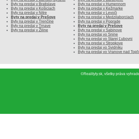
Byty na predaj v Bratislave
Byty na predaj v Humennom
Byty na predaj v Košiciach
Byty na predaj v Kežmarke
Byty na predaj v Nitre
Byty na predaj v Levoči
Byty na predaj v Prešove
Byty na predaj v Medzilaborciach
Byty na predaj v Trenčíne
Byty na predaj v Poprade
Byty na predaj v Trnave
Byty na predaj v Prešove
Byty na predaj v Žiline
Byty na predaj v Sabinove
Byty na predaj vo Snine
Byty na predaj vo Starej Ľubovni
Byty na predaj v Stropkove
Byty na predaj vo Svidníku
Byty na predaj vo Vranove nad Topľ
©Realityty.sk, všetky práva vyh