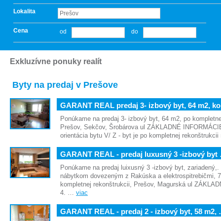
Lokalita
Cena
od
do
Exkluzívne ponuky realít
Byty na predaj v Prešove
GARANT REAL predaj 3- izbový byt, 64 m2, k
Ponúkame na predaj 3- izbový byt, 64 m2, po kompletnej
Prešov, Sekčov, Šrobárova ul ZÁKLADNÉ INFORMÁCIE: 
orientácia bytu V/ Z - byt je po kompletnej rekonštrukci
GARANT REAL - predaj luxusný 3 -izbový byt
Ponúkame na predaj luixusný 3 -izbový byt, zariadený,
nábytkom dovezeným z Rakúska a elektrospitrebičmi, 
kompletnej rekonštrukcii, Prešov, Magurská ul ZÁKL
4. …
viac
GARANT REAL - predaj 2 - izbový byt, 58 m2,