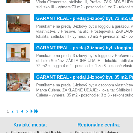
Vlada Clementisa, sídlisko III, Prešov. ZÁKLADNÉ ÚDAJE
sídlisko III - výmera:73 m2 - poschodie:1 zo 7 - rekonš
GARANT REAL - predaj 3-izbový byt, 73 m2, u
Ponúkame na predaj 3-izbový byt s loggiou a garážou,
vlastníctve, v Prešove, na ulici Prostějovská. ZÁKLA
lokalita: sídlisko III - výmera: 73 m2 + pivnica 2 m2 - 
GARANT REAL - predaj 3-izbový byt s loggiou
Ponúkame na predaj 3-izbový byt s loggiou v Prešove na 
sídlisku Sekčov. ZÁKLADNÉ ÚDAJE: - lokalita: sídlisk
72 m2 + loggia 4 m2 - poschodie: 1 zo 8 - osobné vlast
GARANT REAL - predaj 1-izbový byt, 35 m2, P
Ponúkame na predaj 1-izbový byt v osobnom vlastníctve
Marka Čulena. ZÁKLADNÉ ÚDAJE: - lokalita: Sídlisko II
Čulena - výmera: 35 m2 - poschodie: 3 z 3 - rekonštruk
1
2
3
4
5
Krajské mesta:
Regionálne centra:
Byty na predaj v Banskej Bystrici
Byty na predaj v Bardejove