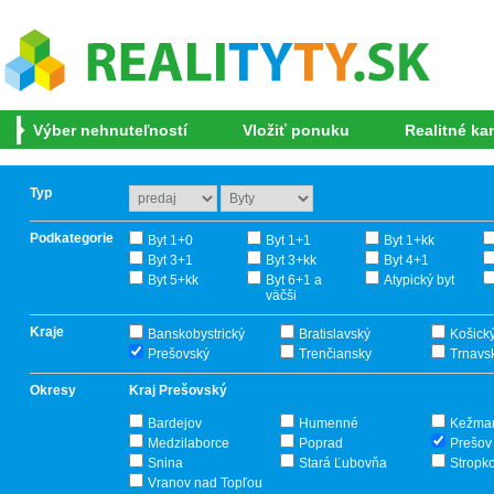
Výber nehnuteľností
Vložiť ponuku
Realitné ka
Typ
Podkategorie
Byt 1+0
Byt 1+1
Byt 1+kk
Byt 3+1
Byt 3+kk
Byt 4+1
Byt 5+kk
Byt 6+1 a
Atypický byt
väčši
Kraje
Banskobystrický
Bratislavský
Košick
Prešovský
Trenčiansky
Trnavs
Okresy
Kraj Prešovský
Bardejov
Humenné
Kežma
Medzilaborce
Poprad
Prešov
Snina
Stará Ľubovňa
Stropk
Vranov nad Topľou